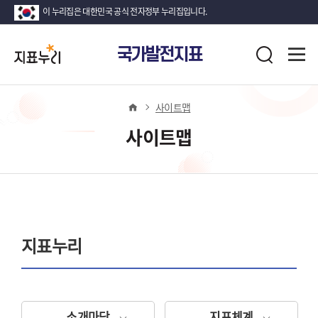
이 누리집은 대한민국 공식 전자정부 누리집입니다.
지
전
국가발전지표
표
검
체
누
색
메
뉴
리
열
사이트맵
기
사이트맵
지표누리
소개마당
지표체계