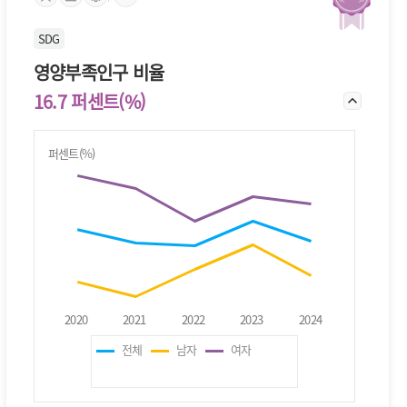
SDG
영양부족인구 비율
16.7 퍼센트(%)
퍼센트(%)
전체
남자
여자