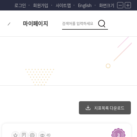
로그인
회원가입
사이트맵
English
화면크기
화
화
면
면
다
축
확
검
마이페이지
소
대
검
시
색
색
대
한
민
국!
새
로
운
국
민
의
나
라
지표목록 다운로드
3
49