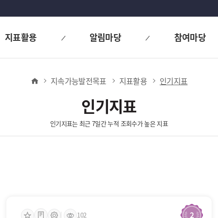
지표활용
알림마당
참여마당
홈
지속가능발전목표
지표활용
인기지표
인기지표
인기지표는 최근 7일간 누적 조회수가 높은 지표
2
102