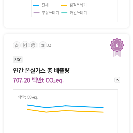
전체
침적쓰레기
부유쓰레기
해안쓰레기
8
32
SDG
연간 온실가스 총 배출량
707.20 백만t CO₂eq.
백만t CO₂eq.