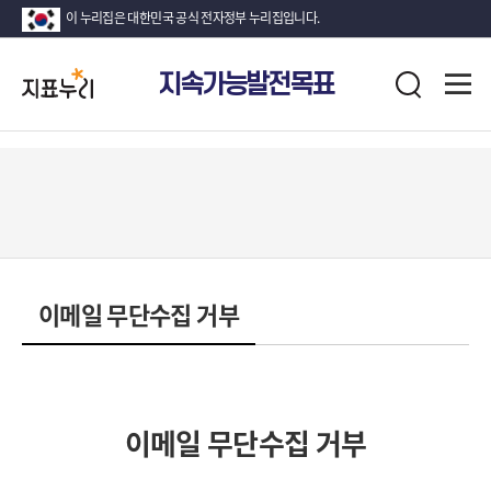
이 누리집은 대한민국 공식 전자정부 누리집입니다.
지
전
지속가능발전목표
표
검
체
누
색
메
리
뉴
열
기
이메일 무단수집 거부
이메일 무단수집 거부