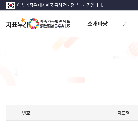
이 누리집은 대한민국 공식 전자정부 누리집입니다.
지
소개마당
표
누
리
번호
지표명
내
가
본