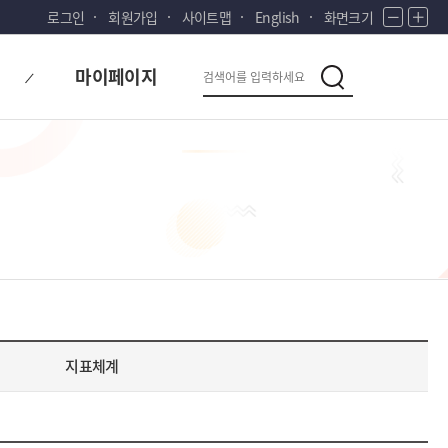
로그인
회원가입
사이트맵
English
화면크기
화
화
면
면
다
축
확
검
마이페이지
소
대
검
시
색
색
대
한
민
국!
새
로
운
국
민
의
나
라
지표체계