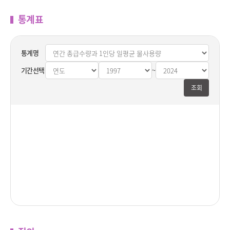
통계표
통계명
기간선택
~
통계표시
통계표종
작시점
료시점
조회