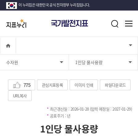
이 누리집은 대한민국 공식 전자정부 누리집입니다.
지
전
국가발전지표
표
검
체
누
색
메
뉴
리
열
영
홈
기
역
선
택
수자원
영
1인당 물사용량
지
역
표
상
선
세
택
선
총
775
건
관심지표등록
이미지 인쇄
파일다운로드
택
중요지표 추천
URL복사
최근갱신일 : 2026-01-28 (입력 예정일 : 2027-01-29)
공표주기 : 년
1인당 물사용량