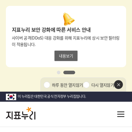
상
단
팝
지표누리 보안 강화에 따른 서비스 안내
업
영
사이버 공격(DDoS) 대응 강화를 위해 지표누리에 상시 보안 필터링
역
이 적용됩니다.
내용보기
1
2
상
하루 동안 열지않기
다시 열지않기
단
팝
이 누리집은 대한민국 공식 전자정부 누리집입니다.
업
닫
지
다
전
기
시
체
표
메
대
뉴
한