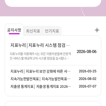
공
공지사항
최신지표
인기지표
지
사
항
지표누리
지표누리 시스템 점검 진행 안내
더
2026-08-06
지표누리를 이용해주시는 모든 이용자분들께 안정적
보
인 서비스를 제공하고자 시스템 점검을 실시합니다.
기
점검이 진행되는 동안 서비스 제공이 순단 또는 중단
될 수 있음을 알려드립니다. 이용에 불편함을 드려 대
지표누리
지표누리 보안 강화에 따른 서비스 안내
2026-03-25
단히 죄송합니다. 점검 대상 : 지표누리 서비스 전체
점검 일시 : 2026년 8월 13일 (목) 19:00 ~ 23:30 ※ 점
지속가능한발전목표
지속가능발전목표(SDG) 2026년 2분기 업데이트 안내
2026-08-02
검 일시는 상황에 따라 변경될 수 있습니다.
저출생 통계지표
저출생 통계지표 2026년 2분기 업데이트 안내
2026-07-07