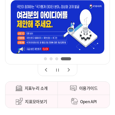
1
2
3
4
이
정
다
전
지
음
지표누리 소개
이용가이드
지표모아보기
Open API