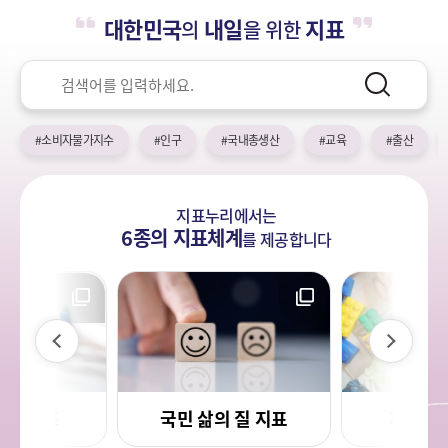
누
열
민
대한민국
내일
지표
의
을 위한
기
국!
리
새
검
로
색
검
운
색
어
국
#소비자물가지수
#인구
#국내총생산
#교육
#출산
민
의
나
지표누리에서는
라
6종의 지표체계
를
제공합니다
이
다
전
음
사회지표
국민 삶의 질 지표
저출생 