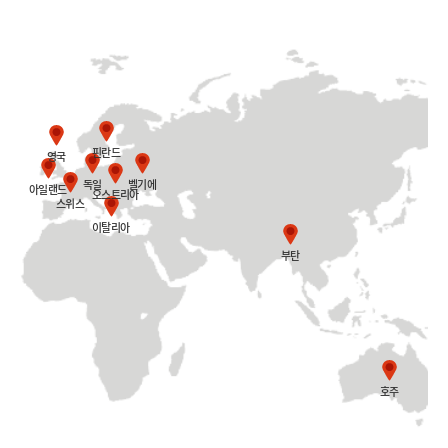
핀란드
영국
독일
벨기에
아일랜드
오스트리아
스위스
이탈리아
부탄
호주