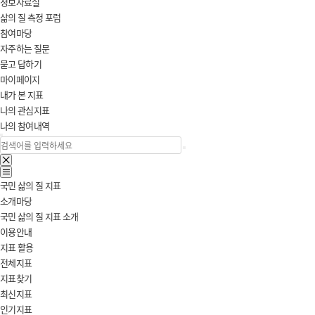
라
정보자료실
삶의 질 측정 포럼
참여마당
자주하는 질문
묻고 답하기
마이페이지
내가 본 지표
나의 관심지표
나의 참여내역
검
검
색
검
색
색
검
전
색
지
국민 삶의 질 지표
체
닫
표
소개마당
메
기
누
국민 삶의 질 지표 소개
뉴
리
이용안내
열
지표 활용
기
전체지표
지표찾기
최신지표
인기지표