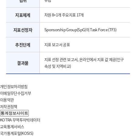
범위
지표체계
차원 8+1개 주요지표 17개
지표선정자
Sponsorship Group(SpG)의 Task Force (TF3)
추진단계
지표 보고서 공표
지표 선정 관련 보고서, 온라인에서 지표 값 제공(인구
결과물
속성 및 지역비교)
개인정보처리방침
이메일무단수집거부
이용약관
저작권정책
통계정보사이트
KOTRA 무역투자빅데이터
교육통계서비스
국가통계포털(KOSIS)