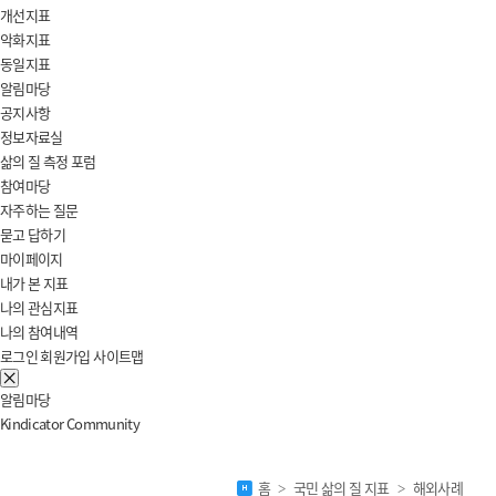
개선지표
악화지표
동일지표
알림마당
공지사항
정보자료실
삶의 질 측정 포럼
참여마당
자주하는 질문
묻고 답하기
마이페이지
내가 본 지표
나의 관심지표
나의 참여내역
로그인
회원가입
사이트맵
전
알림마당
체
Kindicator Community
메
뉴
닫
홈
국민 삶의 질 지표
해외사례
>
>
기