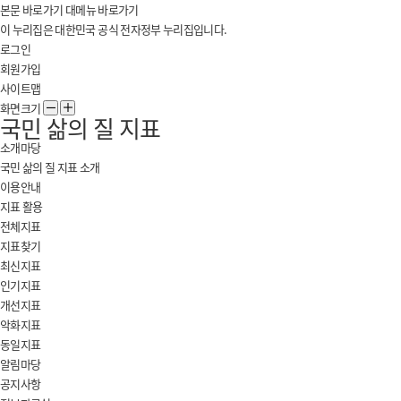
본문 바로가기
대메뉴 바로가기
이 누리집은 대한민국 공식 전자정부 누리집입니다.
로그인
회원가입
사이트맵
화면크기
화
화
지
국민 삶의 질 지표
면
면
표
축
확
다
소개마당
누
소
대
시
국민 삶의 질 지표 소개
리
대
이용안내
한
지표 활용
민
전체지표
국!
지표찾기
새
최신지표
로
인기지표
운
개선지표
국
악화지표
민
동일지표
의
알림마당
나
공지사항