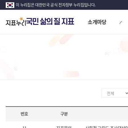
이 누리집은 대한민국 공식 전자정부 누리집입니다.
지
국민 삶의 질 지표
소개마당
표
누
리
구
분
값
번호
구분
선
택