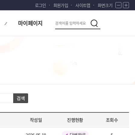
로그인
회원가입
사이트맵
화면크기
화
화
면
면
다
축
확
검
마이페이지
소
대
검
시
색
색
대
한
민
국!
새
로
운
국
민
의
검색
나
라
작성일
진행현황
조회수