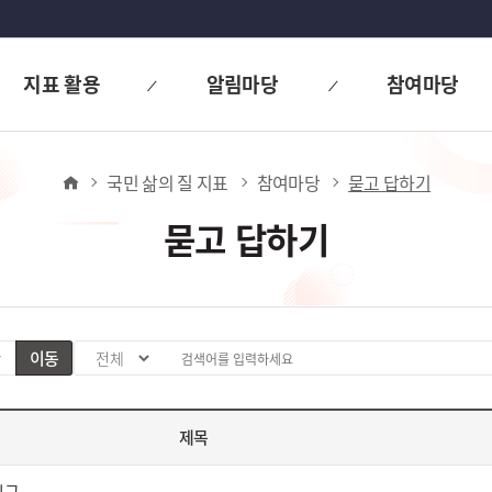
지표 활용
알림마당
참여마당
홈
국민 삶의 질 지표
참여마당
묻고 답하기
묻고 답하기
이동
검
검
색
색
분
어
제목
류
입
값
력
선