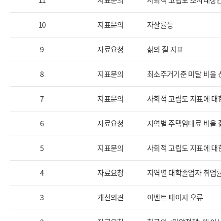
11
지표문의
사회적 고립도 조사대상
10
지표문의
자살률등
9
자료요청
삶의 질 지표
8
지표문의
최소주거기준 미달 비율 
7
지표문의
사회적 고립도 지표에 대
6
자료요청
지역별 주택임대료 비율 
5
지표문의
사회적 고립도 지표에 대
4
자료요청
지역별 대학졸업자 취업률
3
개선의견
이벤트 페이지 오류