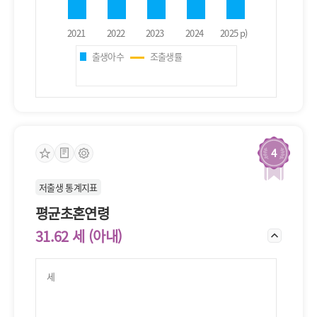
출생아수
조출생률
4
저출생 통계지표
평균초혼연령
31.62 세 (아내)
세