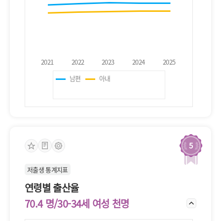
남편
아내
5
저출생 통계지표
연령별 출산율
70.4 명/30-34세 여성 천명