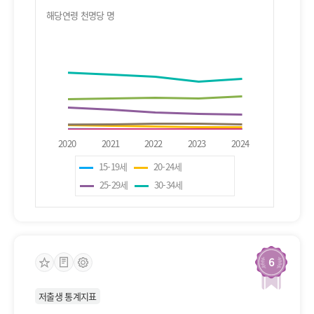
해당연령 천명당 명
15-19세
20-24세
25-29세
30-34세
35-39세
40-44세
45-49세
6
저출생 통계지표