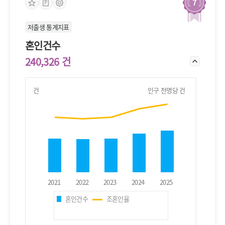
7
행동과 삶의 자유를 포기할 수 없어서
배우자 가족과의 관계가 부담되어서
저출생 통계지표
결혼의 필요성을 느끼지 못해서
혼인건수
기타
240,326 건
건
인구 천명당 건
혼인건수
조혼인율