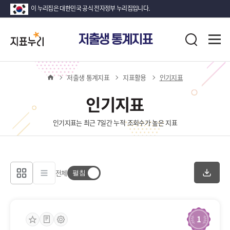
이 누리집은 대한민국 공식 전자정부 누리집입니다.
지
전
저출생 통계지표
표
검
체
누
색
메
뉴
리
열
홈
저출생 통계지표
지표활용
인기지표
기
인기지표
인기지표는 최근 7일간 누적 조회수가 높은 지표
전체
1