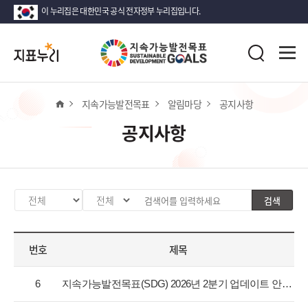
이 누리집은 대한민국 공식 전자정부 누리집입니다.
지
전
표
검
체
누
색
메
리
뉴
열
홈
지속가능발전목표
알림마당
공지사항
기
공지사항
검색
카
검
검
테
색
색
고
분
어
번호
제목
리
류
입
선
값
력
공
택
선
6
지속가능발전목표(SDG) 2026년 2분기 업데이트 안내
지
택
사