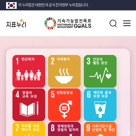
이 누리집은 대한민국 공식 전자정부 누리집입니다.
지
전
표
검
체
누
색
메
리
뉴
열
지
기
속
가
능
성장
안정
고용과
발
노동
전
목
표
(SDG)
소득
인구
가족
지
·
소비
표
·
목
자산
록