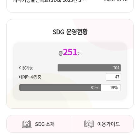
SDG 운영현황
251
총
개
이용가능
204
204
개
지
데이터 수집중
47
개
표
지
표
SDG 소개
이용가이드