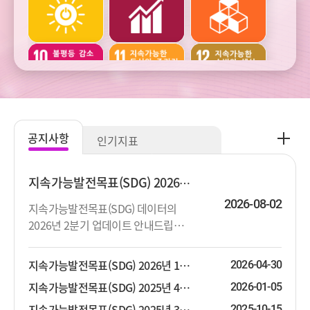
건강
교육
여가
주거와
범죄와
사회통합
교통
사업정의
공
공지사항
인기지표
지
주관적
생활환경과
생태환경과
사
웰빙
오염
자연자원
항
지속가능발전목표(SDG) 2026년 2분기 업데이트 안내
더
2026-08-02
지속가능발전목표(SDG) 데이터의
보
2026년 2분기 업데이트 안내드립니
기
기후변화와
기후변화와
다. 상세한 지표목록은 첨부파일을 참
에너지
에너지
고하시기 바랍니다.
지속가능발전목표(SDG) 2026년 1분기 업데이트 안내
2026-04-30
지속가능발전목표(SDG) 2025년 4분기 업데이트 안내
2026-01-05
지속가능발전목표(SDG) 2025년 3분기 업데이트 안내
2025-10-15