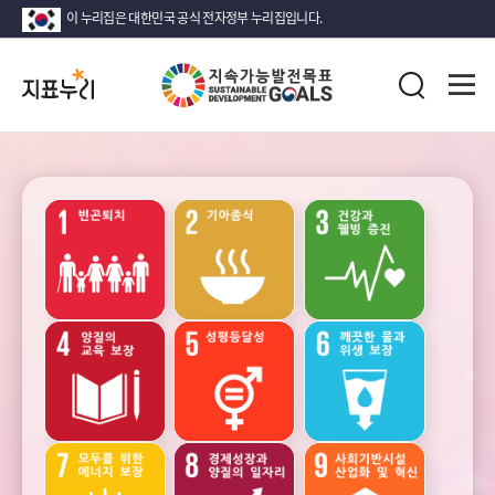
이 누리집은 대한민국 공식 전자정부 누리집입니다.
지
전
표
검
체
누
색
메
리
뉴
열
지
기
속
가
능
성장
안정
고용과
발
노동
전
목
표
(SDG)
소득
인구
가족
지
·
소비
표
·
목
자산
록