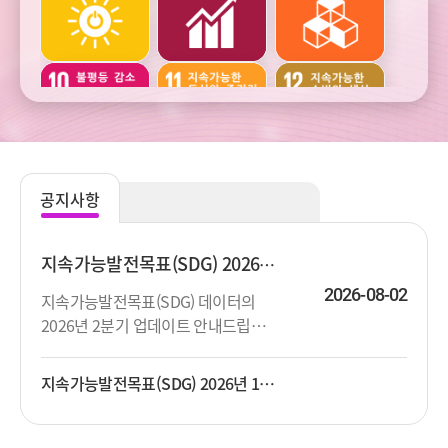
건강
교육
여가
주거와
범죄와
사회통합
교통
사업정의
공지사항
주관적
생활환경과
생태환경과
웰빙
오염
자연자원
지속가능발전목표(SDG) 2026년 2분기 업데이트 안내
2026-08-02
지속가능발전목표(SDG) 데이터의
2026년 2분기 업데이트 안내드립니
기후변화와
기후변화와
다. 상세한 지표목록은 첨부파일을 참
에너지
에너지
고하시기 바랍니다.
지속가능발전목표(SDG) 2026년 1분기 업데이트 안내