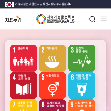
이 누리집은 대한민국 공식 전자정부 누리집입니다.
지
전
표
검
체
누
색
메
리
뉴
열
지
기
속
가
능
성장
안정
고용과
발
노동
전
목
표
(SDG)
소득
인구
가족
지
·
소비
표
·
목
자산
록