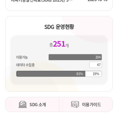
SDG 운영현황
251
총
개
이용가능
204
204
개
지
데이터 수집중
47
개
표
지
표
SDG 소개
이용가이드