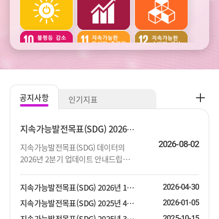
건강
교육
여가
주거와
범죄와
사회통합
교통
사업정의
공
공지사항
인기지표
지
주관적
생활환경과
생태환경과
사
웰빙
오염
자연자원
항
지속가능발전목표(SDG) 2026년 2분기 업데이트 안내
더
2026-08-02
지속가능발전목표(SDG) 데이터의
보
2026년 2분기 업데이트 안내드립니
기
기후변화와
기후변화와
다. 상세한 지표목록은 첨부파일을 참
에너지
에너지
고하시기 바랍니다.
지속가능발전목표(SDG) 2026년 1분기 업데이트 안내
2026-04-30
지속가능발전목표(SDG) 2025년 4분기 업데이트 안내
2026-01-05
지속가능발전목표(SDG) 2025년 3분기 업데이트 안내
2025-10-15