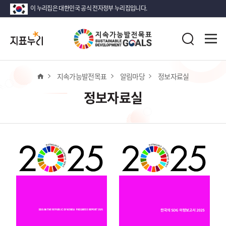
이 누리집은 대한민국 공식 전자정부 누리집입니다.
지
전
표
검
체
누
색
메
리
뉴
열
홈
지속가능발전목표
알림마당
정보자료실
기
정보자료실