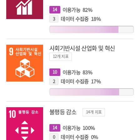
이용가능
82
%
14
개
지
표
데이터 수집중
18
%
3
개
지
표
사회기반시설 산업화 및 혁신
12
개 지표
이용가능
83
%
10
개
지
표
데이터 수집중
17
%
2
개
지
표
불평등 감소
14
개 지표
이용가능
100
%
14
개
지
표
데이터 수집중
0
%
0
개