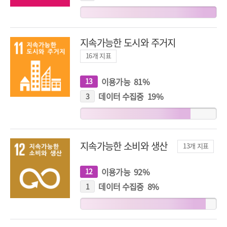
지
표
지속가능한 도시와 주거지
16
개 지표
이용가능
81
%
13
개
지
표
데이터 수집중
19
%
3
개
지
표
지속가능한 소비와 생산
13
개 지표
이용가능
92
%
12
개
지
표
데이터 수집중
8
%
1
개
지
표