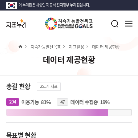
이 누리집은 대한민국 공식 전자정부 누리집입니다.
지
전
표
검
체
누
색
메
리
뉴
열
홈
지속가능발전목표
지표활용
데이터 제공현황
기
데이터 제공현황
총괄 현황
251
개 지표
이용가능
81
%
데이터 수집중
19
%
204
개
47
개
지
지
표
표
목표별 현황