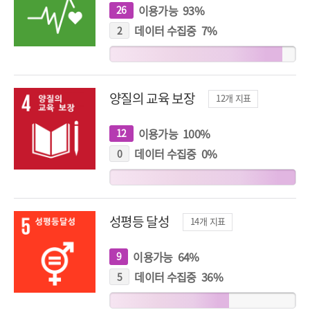
이용가능
93
%
26
개
지
표
데이터 수집중
7
%
2
개
지
표
양질의 교육 보장
12
개 지표
이용가능
100
%
12
개
지
표
데이터 수집중
0
%
0
개
지
표
성평등 달성
14
개 지표
이용가능
64
%
9
개
지
표
데이터 수집중
36
%
5
개
지
표