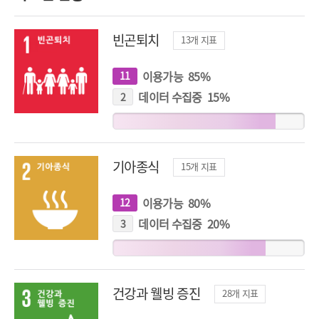
빈곤퇴치
13
개 지표
이용가능
85
%
11
개
지
표
데이터 수집중
15
%
2
개
지
표
기아종식
15
개 지표
이용가능
80
%
12
개
지
표
데이터 수집중
20
%
3
개
지
표
건강과 웰빙 증진
28
개 지표