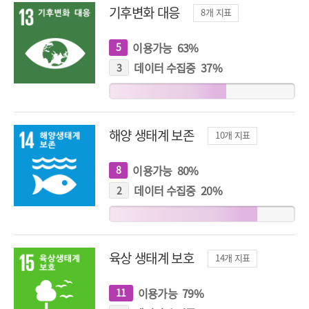
기후변화 대응
8
개 지표
이용가능
63
%
5
개
지
표
데이터 수집중
37
%
3
개
지
표
해양 생태계 보존
10
개 지표
이용가능
80
%
8
개
지
표
데이터 수집중
20
%
2
개
지
표
육상 생태계 보호
14
개 지표
이용가능
79
%
11
개
지