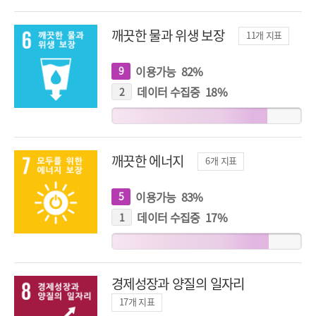
깨끗한 물과 위생 보장
11
개 지표
이용가능
82
%
9
개
지
표
데이터 수집중
18
%
2
개
지
표
깨끗한 에너지
6
개 지표
이용가능
83
%
5
개
지
표
데이터 수집중
17
%
1
개
지
표
경제성장과 양질의 일자리
17
개 지표