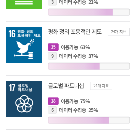
표
데이터 수집중
21
%
3
개
지
표
평화 정의 포용적인 제도
24
개 지표
이용가능
63
%
15
개
지
표
데이터 수집중
37
%
9
개
지
표
글로벌 파트너십
24
개 지표
이용가능
75
%
18
개
지
표
데이터 수집중
25
%
6
개
지
표