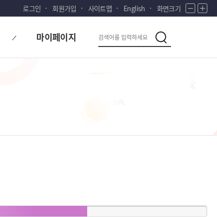
로그인
회원가입
사이트맵
English
화면크기
화
화
면
면
다
검
축
확
마이페이지
시
소
대
검
색
색
대
한
민
국!
새
로
운
국
민
의
나
라