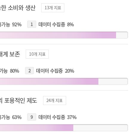
한 소비와 생산
13
개 지표
용가능
92
%
데이터 수집중
8
%
1
개
지
표
태계 보존
10
개 지표
가능
80
%
데이터 수집중
20
%
2
개
지
표
의 포용적인 제도
24
개 지표
용가능
63
%
데이터 수집중
37
%
9
개
지
표