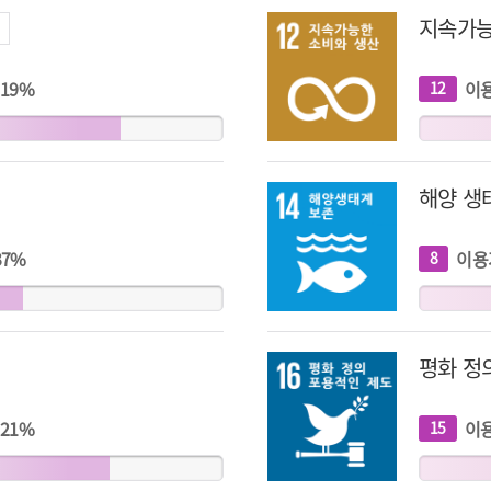
지속가능
19
%
이
12
개
지
표
해양 생
37
%
이용
8
개
지
표
평화 정
21
%
이
15
개
지
표