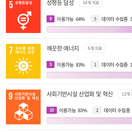
성평등 달성
14
개 지표
이용가능
64
%
데이터 수집중
9
개
5
개
지
지
표
표
깨끗한 에너지
6
개 지표
이용가능
83
%
데이터 수집중
5
개
1
개
지
지
표
표
사회기반시설 산업화 및 혁신
12
개
이용가능
83
%
데이터 수집중
10
개
2
개
지
지
표
표