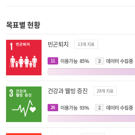
목표별 현황
빈곤퇴치
13
개 지표
이용가능
85
%
데이터 수집중
11
개
2
개
지
지
표
표
건강과 웰빙 증진
28
개 지표
이용가능
93
%
데이터 수집중
26
개
2
개
지
지
표
표