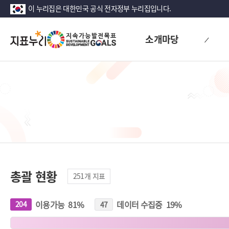
이 누리집은 대한민국 공식 전자정부 누리집입니다.
지
소개마당
표
누
리
총괄 현황
251
개 지표
이용가능
81
%
데이터 수집중
19
%
204
개
47
개
지
지
표
표