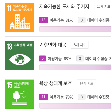
지속가능한 도시와 주거지
16
개 지표
이용가능
81
%
데이터 수집중
13
개
3
개
지
지
표
표
기후변화 대응
8
개 지표
이용가능
63
%
데이터 수집중
5
개
3
개
지
지
표
표
육상 생태계 보호
14
개 지표
이용가능
79
%
데이터 수집중
11
개
3
개
지
지
표
표