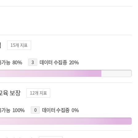
식
15
개 지표
용가능
80
%
데이터 수집중
20
%
3
개
지
표
교육 보장
12
개 지표
용가능
100
%
데이터 수집중
0
%
0
개
지
표