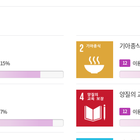
기아종
15
%
이
12
개
지
표
양질의 
7
%
이
12
개
지
표