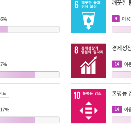
깨끗한 
36
%
이용
9
개
지
표
경제성장
17
%
이
14
개
지
표
불평등 
 지표
17
%
이
14
개
지
표