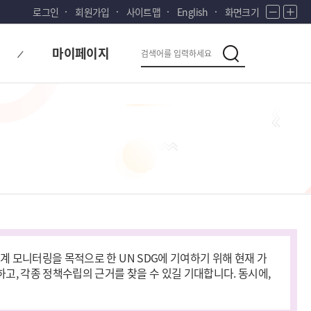
로그인
회원가입
사이트맵
English
화면크기
화
화
면
면
다
검
축
확
마이페이지
시
소
대
검
색
색
대
한
민
국!
새
로
운
국
민
의
나
라
계 모니터링을 목적으로 한 UN SDG에 기여하기 위해 현재 가
고, 각종 정책수립의 근거를 찾을 수 있길 기대합니다. 동시에,