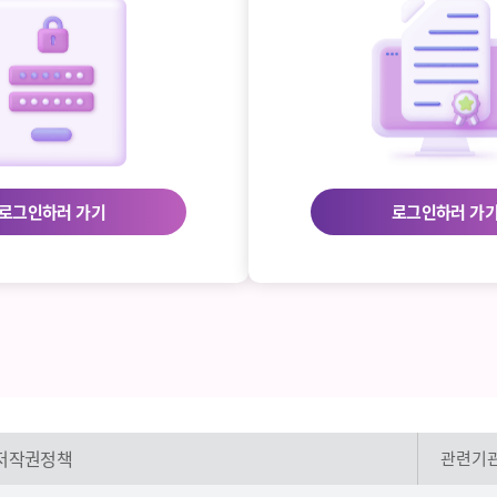
로그인하러 가기
로그인하러 가
저작권정책
관련기