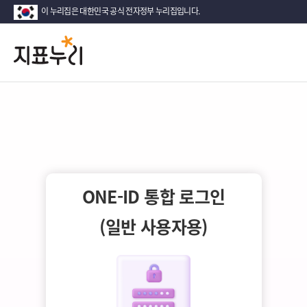
이 누리집은 대한민국 공식 전자정부 누리집입니다.
지
다
시
표
대
한
누
민
국!
리
새
로
운
국
ONE-ID 통합 로그인
민
의
(일반 사용자용)
나
라