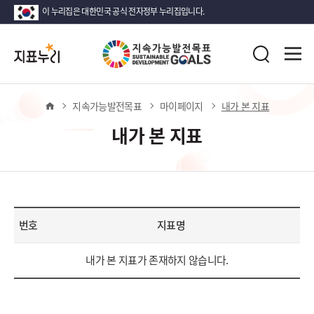
이 누리집은 대한민국 공식 전자정부 누리집입니다.
지
전
표
검
체
누
색
메
뉴
리
열
홈
지속가능발전목표
마이페이지
내가 본 지표
기
내가 본 지표
번호
지표명
내
내가 본 지표가 존재하지 않습니다.
가
본
지
표