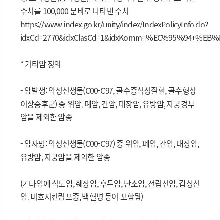
수치를 100,000 분비로 나타낸 수치
https://www.index.go.kr/unity/index/IndexPolicyInfo.do?
idxCd=2770&idxClasCd=1&idxKornm=%EC%95%94+
* 기타암 정의
- 암발생: 악성신생물(C00-C97, 골수증식성질환, 골수형성
이상증후군) 중 위암, 폐암, 간암, 대장암, 유방암, 자궁경부
암을 제외한 암종
- 암사망: 악성신생물(C00-C97) 중 위암, 폐암, 간암, 대장암,
유방암, 자궁암을 제외한 암종
(기타암에 식도암, 췌장암, 후두암, 난소암, 전립선암, 갑상선
암, 비호지킨림프종, 백혈병 등이 포함됨)