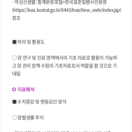
- 악성신생물: 통계분류포털>한국표준질병사인분류
(https://kssc.kostat.go.kr:8443/ksscNew_web/index.jsp)
참조
■ 의의 및 활용도
○ 암 연구 및 진료 영역에서의 기초 자료로 활용이 가능하
고 암 관리 정책 수립의 기초자료로서 역할을 할 것으로 기
대됨
지표해석
■ 수치증감 및 변동요인 분석
○ 암발생률 추이