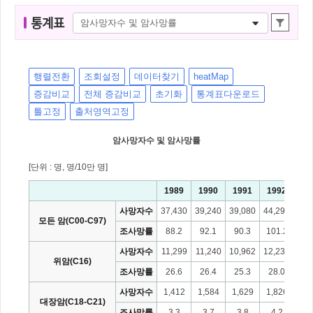
통
통계표
계
표
명