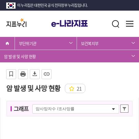
이 누리집은 대한민국 공식 전자정부 누리집입니다.
지
전
통
표
체
합
메
검
누
뉴
색
부단위기관
보건복지부
리
열
기
암 발생 및 사망 현황
암 발생 및 사망 현황
21
그
그래프
상
래
세
프
조
명
회