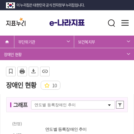
이 누리집은 대한민국 공식 전자정부 누리집입니다.
지
전
통
표
체
합
메
검
누
뉴
색
부단위기관
보건복지부
리
열
기
장애인 현황
장애인 현황
10
그
그래프
상
래
세
프
조
(천명)
명
회
연도별 등록장애인 추이