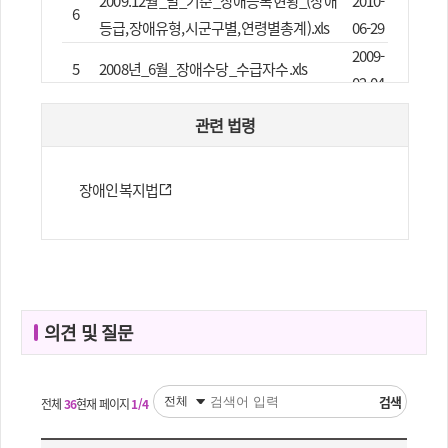
2009.12월_말_기준_장애등록현황_(장애
2010-
6
등급,장애유형,시군구별,연령별총계).xls
06-29
2009-
5
2008년_6월_장애수당_수급자수.xls
02-04
2009-
관련 법령
4
2007년_상반기_장애수당_수급자_수.xls
02-04
2009-
3
2007년_12월_장애수당_수급자수.xls
장애인복지법
02-04
2009-
2
2006년도_장애수당_수급자수.hwp
02-04
전국_장애인(유형별_등급별_연령별_시도
2009-
1
별_남여별)현황(2007년12월말).xls
02-04
의견 및 질문
검색
전체
36
현재 페이지
1/4