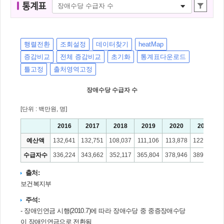
통
통계표
계
표
명