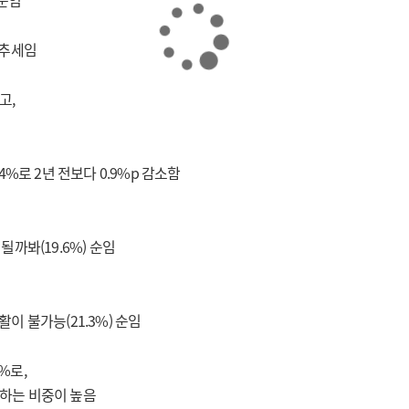
 순임
 추세임
고,
4%로 2년 전보다 0.9%p 감소함
될까봐(19.6%) 순임
이 불가능(21.3%) 순임
%로,
원하는 비중이 높음