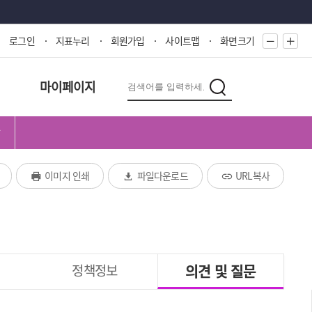
로그인
지표누리
회원가입
사이트맵
화면크기
다
검
마이페이지
검
시
색
색
대
어
한
입
민
력
국!
이미지 인쇄
파일다운로드
URL복사
새
로
운
국
의견 및 질문
민
정책정보
의
나