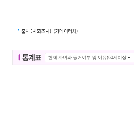
출처 :
사회조사(국가데이터처)
통계표
통
계
표
명