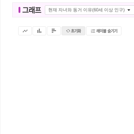
그래프
그
래
프
초기화
레이블 숨기기
명