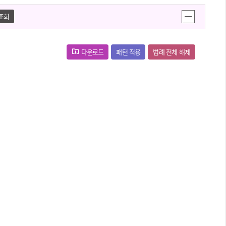
라
조회
다운로드
패턴 적용
범례 전체 해제