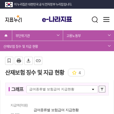
이 누리집은 대한민국 공식 전자정부 누리집입니다.
지
전
통
표
체
합
메
검
누
뉴
색
부단위기관
고용노동부
리
열
기
산재보험 징수 및 지급 현황
산재보험 징수 및 지급 현황
4
그
그래프
상
래
세
프
조
지급액(억원)
명
회
급여종류별 보험급여 지급현황