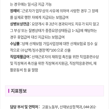
는 경우에는 일시금 지급 가능
장례비 :
근로자가 업무상의 사유에 의하여 사망한 경우 그 장례
를 실제로 행한 자에게 지급되는 보험급여
상병보상연금 :
요양개시 후 2년이 경과되어도 치유가 되지 않고
그 부상 또는 질병상태가 중증요양상태등급 1~3급에 해당하는
경우 휴업급여 대신 지급되는 보험급여
수납률 :
당해 산재보험 가입사업장에 대한 산재보험료 징수 실
적으로 (수납액/징수결정액)*100 으로 산출
직업재활급여 :
산재근로자의 재취업 촉진을 위한 직업훈련수당
및 직장복귀 촉진을 위한 직장복귀지원금, 직장적응훈련비, 재
활운동비 등 을 말함
지표정보
담당 부서 및 연락처 :
고용노동부, 산재보상정책과, 044-202-