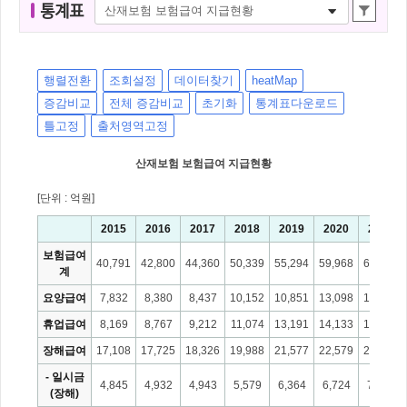
통
통계표
계
표
명