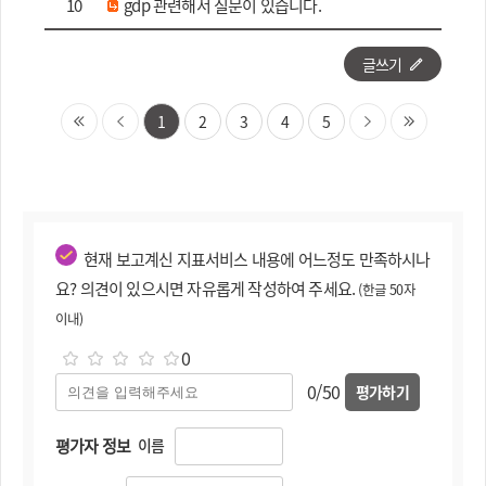
10
gdp 관련해서 질문이 있습니다.
[보도자료]2012년_3분기_국민소득(잠
2012-
13
정).hwp
12-24
글쓰기
보도자료_2012년_2분기_실질_국내총생
2012-
12
산(속보)_최종_게시용.hwp
07-26
1
2
3
4
5
[보도자료]2012년_1분기_실질_국내총생
2012-
11
산(속보).hwp
05-08
2012-
10
2011년_잠정보고서_게시.hwp
04-18
2011년_3분기_실질_국내총생산(속
2011-
현재 보고계신 지표서비스 내용에 어느정도 만족하시나
9
보).hwp
11-28
요? 의견이 있으시면 자유롭게 작성하여 주세요.
(한글 50자
2011-
이내)
8
2011년2분기 국민소득(잠정).hwp
10-06
0
2011-
7
2011년 1분기 국민소득(잠정).hwp
0/50
평가하기
06-14
2011-
6
2011년 1분기 실질 국내총생산(속보).hwp
평가자 정보
이름
05-17
2011-