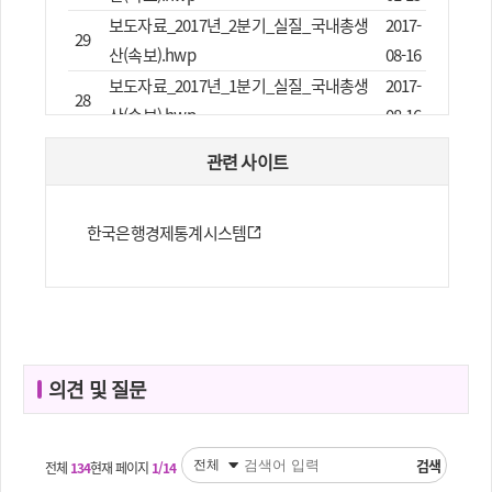
보도자료_2017년_2분기_실질_국내총생
2017-
29
산(속보).hwp
08-16
보도자료_2017년_1분기_실질_국내총생
2017-
28
산(속보).hwp
08-16
보도자료_2017년_1분기_국민소득(잠
2017-
관련 사이트
27
정).hwp
08-16
[보도자료] 2015국민계정(확정)_및_2016
2017-
26
한국은행경제통계시스템
국민계정(잠정).hwp
03-31
[보도자료]2016년_3분기_국민소득(잠
2017-
25
정).hwp
01-18
보도자료_2016년_3분기_실질_국내총생
2017-
24
산(속보).hwp
01-18
의견 및 질문
보도자료_2016년_2분기_실질_국내총생
2016-
23
산(속보).hwp
12-01
보도자료_2016년_1분기_실질_국내총생
2016-
22
검색
전체
134
현재 페이지
1/14
산(속보).hwp
12-01