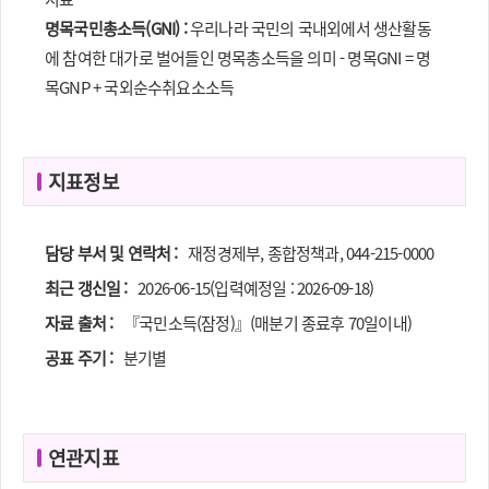
명목국민총소득(GNI) :
우리나라 국민의 국내외에서 생산활동
에 참여한 대가로 벌어들인 명목총소득을 의미 - 명목GNI = 명
목GNP + 국외순수취요소소득
지표정보
담당 부서 및 연락처 :
재정경제부, 종합정책과, 044-215-0000
최근 갱신일 :
2026-06-15(입력예정일 : 2026-09-18)
자료 출처 :
『국민소득(잠정)』(매분기 종료후 70일이내)
공표 주기 :
분기별
연관지표