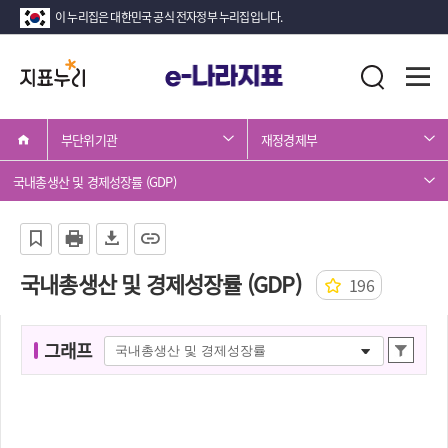
이 누리집은 대한민국 공식 전자정부 누리집입니다.
지
전
통
표
체
합
메
검
누
뉴
색
부단위기관
재정경제부
리
열
기
국내총생산 및 경제성장률 (GDP)
국내총생산 및 경제성장률 (GDP)
196
그
그래프
상
래
세
프
조
명
회