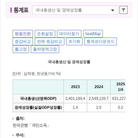
통
통계표
계
표
명