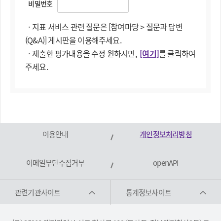
비밀번호
5
2010년 국민계정(잠정).hwp
04-01
ㆍ지표 서비스 관련 질문은 [참여마당 > 질문과 답변
2011-
4
2010국민계정(잠정)통계표.xls
(Q&A)] 게시판을 이용해주세요.
04-01
ㆍ제출한 평가내용을 수정 원하시면,
[여기]
를 클릭하여
2011-
3
2009년 국민계정(확정).hwp
주세요.
04-01
2011-
2
2009국민계정(확정)통계표.xls
04-01
2010-
1
국민계정(종합계정70~08년).xls
09-15
이용안내
개인정보처리방침
이메일무단수집거부
openAPI
관련기관사이트
통계정보사이트