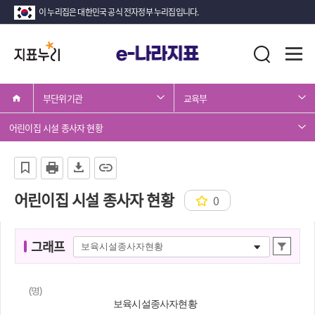
이 누리집은 대한민국 공식 전자정부 누리집입니다.
지
전
통
표
체
합
메
검
누
뉴
색
부단위기관
교육부
리
열
기
어린이집 시설 종사자 현황
어린이집 시설 종사자 현황
0
그
그래프
상
래
세
프
조
(명)
명
회
보육시설종사자현황