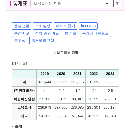
통
통계표
계
표
명