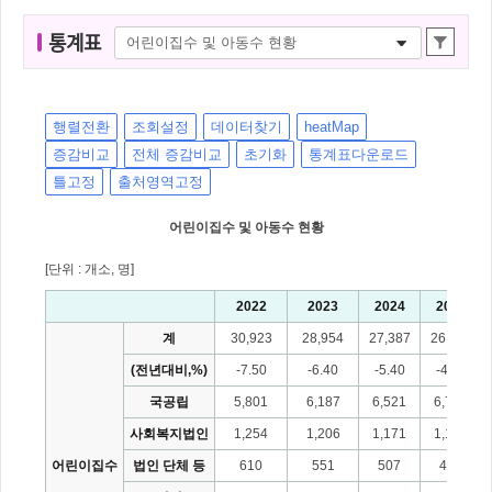
통
통계표
계
표
명