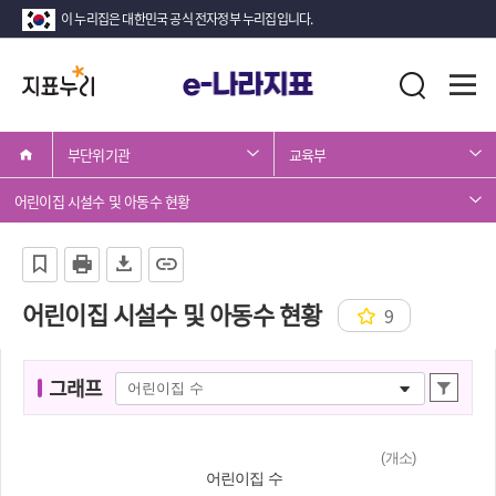
이 누리집은 대한민국 공식 전자정부 누리집입니다.
지
전
통
표
체
합
메
검
누
뉴
색
부단위기관
교육부
리
열
기
어린이집 시설수 및 아동수 현황
어린이집 시설수 및 아동수 현황
9
그
그래프
상
래
세
프
조
(개소)
명
회
어린이집 수