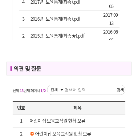
4
2017년_보육통계(최종).pdf
05
2017-09-
3
2016년_보육통계(최종).pdf
13
2016-08-
2
2015년_보육통계(최종★).pdf
05
2008-12-
1
보육상세통계(0801)(1).xls
15
의견 및 질문
검색
전체
13
현재 페이지
1/2
번호
제목
1
어린이집 보육교직원 현황 오류
2
어린이집 보육교직원 현황 오류