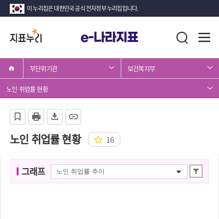
이 누리집은 대한민국 공식 전자정부 누리집입니다.
지
전
통
표
체
합
메
검
누
뉴
색
부단위기관
보건복지부
리
열
기
노인 취업률 현황
노인 취업률 현황
16
그
그래프
상
래
세
프
조
명
회