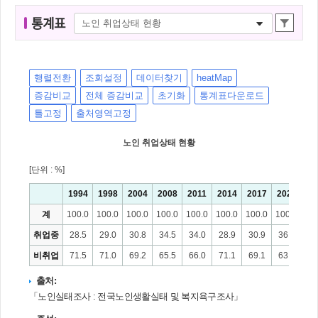
통
통계표
계
표
명