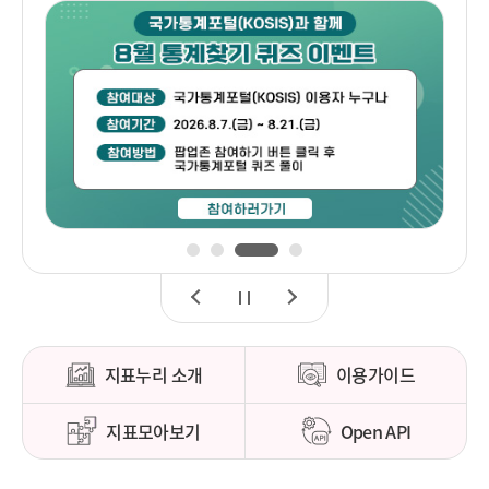
1
2
3
4
이
정
다
전
지
음
지표누리 소개
이용가이드
지표모아보기
Open API