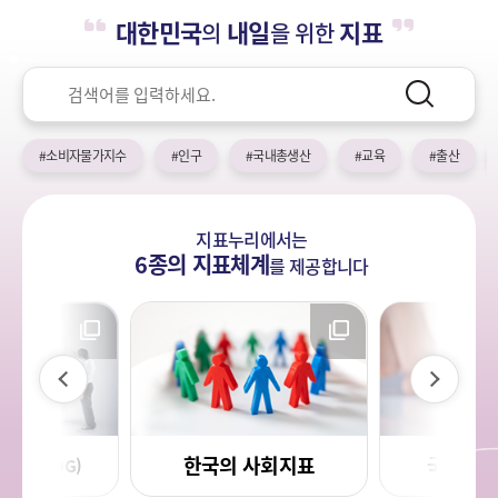
누
열
민
대한민국
내일
지표
의
을 위한
기
국!
리
새
검
로
색
검
운
색
어
국
#소비자물가지수
#인구
#국내총생산
#교육
#출산
민
의
나
지표누리에서는
라
6종의 지표체계
를
제공합니다
이
다
전
음
한국의 사회지표
국민 삶의
목표(SDG)