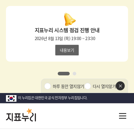
상
단
팝
지표누리 시스템 점검 진행 안내
업
영
2026년 8월 13일 (목) 19:00 ~ 23:30
역
내용보기
1
2
상
하루 동안 열지않기
다시 열지않기
단
팝
이 누리집은 대한민국 공식 전자정부 누리집입니다.
업
닫
지
다
전
기
시
체
표
메
대
뉴
한