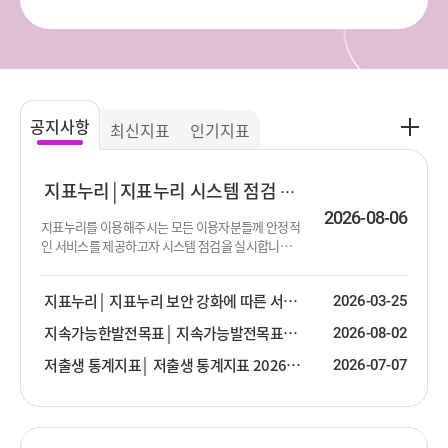
공
공지사항
최신지표
인기지표
지
사
항
지표누리
지표누리 시스템 점검 진행 안내
더
2026-08-06
지표누리를 이용해주시는 모든 이용자분들께 안정적
보
인 서비스를 제공하고자 시스템 점검을 실시합니다.
기
점검이 진행되는 동안 서비스 제공이 순단 또는 중단
될 수 있음을 알려드립니다. 이용에 불편함을 드려 대
지표누리
지표누리 보안 강화에 따른 서비스 안내
2026-03-25
단히 죄송합니다. 점검 대상 : 지표누리 서비스 전체
점검 일시 : 2026년 8월 13일 (목) 19:00 ~ 23:30 ※ 점
지속가능한발전목표
지속가능발전목표(SDG) 2026년 2분기 업데이트 안내
2026-08-02
검 일시는 상황에 따라 변경될 수 있습니다.
저출생 통계지표
저출생 통계지표 2026년 2분기 업데이트 안내
2026-07-07