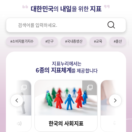
누
열
민
대한민국
내일
지표
의
을 위한
기
국!
리
새
검
로
색
검
운
색
어
국
#소비자물가지수
#인구
#국내총생산
#교육
#출산
민
의
나
지표누리에서는
라
6종의 지표체계
를
제공합니다
이
다
전
음
한국의 사회지표
국민 삶의
목표(SDG)