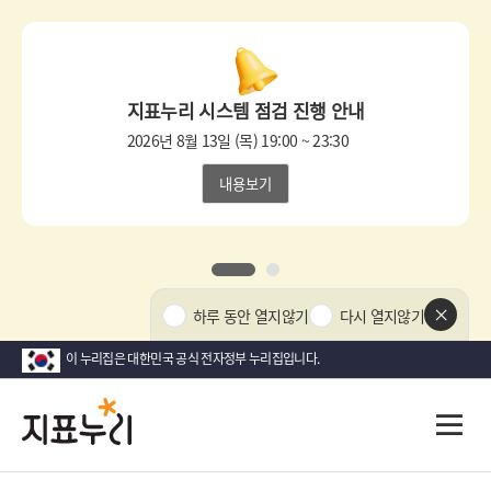
상
단
팝
지표누리 시스템 점검 진행 안내
업
영
2026년 8월 13일 (목) 19:00 ~ 23:30
역
내용보기
1
2
상
하루 동안 열지않기
다시 열지않기
단
팝
이 누리집은 대한민국 공식 전자정부 누리집입니다.
업
닫
지
다
전
기
시
체
표
메
대
뉴
한