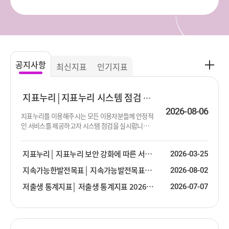
공
공지사항
최신지표
인기지표
지
사
항
지표누리
지표누리 시스템 점검 진행 안내
더
2026-08-06
지표누리를 이용해주시는 모든 이용자분들께 안정적
보
인 서비스를 제공하고자 시스템 점검을 실시합니다.
기
점검이 진행되는 동안 서비스 제공이 순단 또는 중단
될 수 있음을 알려드립니다. 이용에 불편함을 드려 대
지표누리
지표누리 보안 강화에 따른 서비스 안내
2026-03-25
단히 죄송합니다. 점검 대상 : 지표누리 서비스 전체
점검 일시 : 2026년 8월 13일 (목) 19:00 ~ 23:30 ※ 점
지속가능한발전목표
지속가능발전목표(SDG) 2026년 2분기 업데이트 안내
2026-08-02
검 일시는 상황에 따라 변경될 수 있습니다.
저출생 통계지표
저출생 통계지표 2026년 2분기 업데이트 안내
2026-07-07