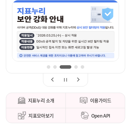
1
2
3
4
5
이
정
다
전
지
음
지표누리 소개
이용가이드
지표모아보기
Open API