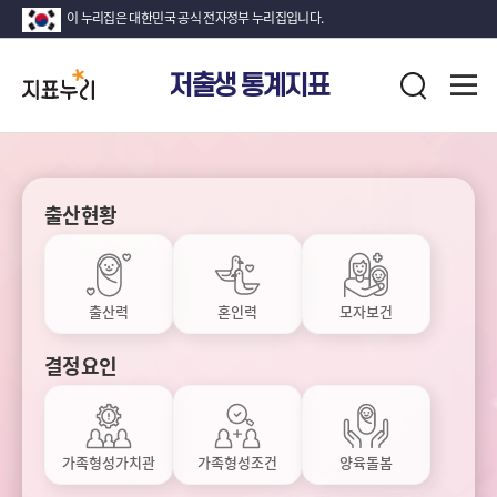
이 누리집은 대한민국 공식 전자정부 누리집입니다.
지
전
저출생 통계지표
표
검
체
누
색
메
뉴
리
열
기
저
출
출산현황
생
통
계
지
출산력
혼인력
모자보건
표
지
결정요인
표
목
록
가족형성가치관
가족형성조건
양육돌봄