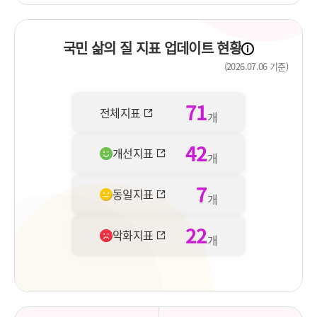
국민 삶의 질 지표 업데이트 현황
(2026.07.06 기준)
71
전체지표
개
42
개선지표
개
7
동일지표
개
22
악화지표
개