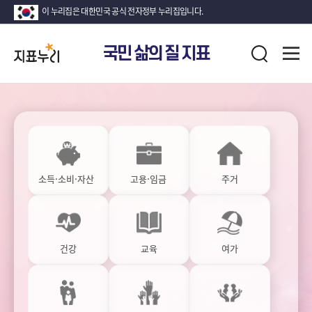
이 누리집은 대한민국 공식 전자정부 누리집입니다.
지
전
국민 삶의 질 지표
표
검
체
누
색
메
뉴
리
열
기
국
민
삶
의
질
소득·소비·자산
고용·임금
주거
지
표
지
표
건강
교육
여가
목
록