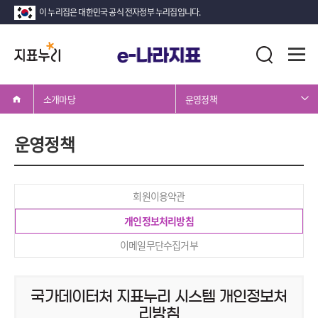
이 누리집은 대한민국 공식 전자정부 누리집입니다.
지
전
통
표
체
합
메
누
검
뉴
소개마당
운영정책
리
색
열
기
운영정책
회원이용약관
개인정보처리방침
이메일무단수집거부
국가데이터처 지표누리 시스템 개인정보처
리방침