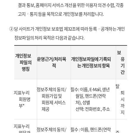
결과 통보, 홈페이지 서비스 개선을 위한 이용자 의견 수렴, 각종
고지ㆍ통지 등을 목적으로 개인정보를 처리합니다.
② 당 사이트가 개인정보 보호법 제32조에 따라 등록ㆍ공개하는 개인
정보파일의 처리 목적은 다음과 같습니다.
보
개인정보
운영근거/처리목
개인정보파일에 기록되
유
파일의
적
는 개인정보의 항목
기
명칭
간
탈
정보주체의 동의/
필수: 이름, E-Mail, 생년
지표누리
퇴
회원가입 및
월일, 핸드폰(연락
회원명
시
회원제 서비스
처), 성별
부*
까
제공
선택: 전화번호, 주소
지
지표누리
정보주체의 동의/
필수 : 이름, 핸드폰(연락
업무관
준