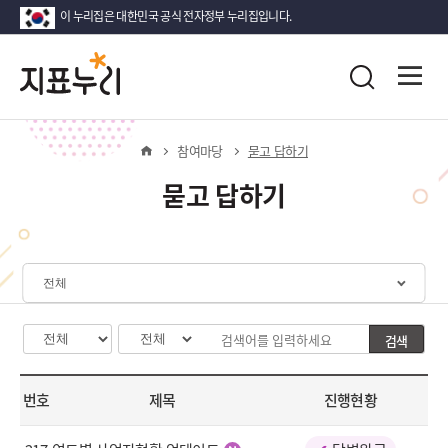
이 누리집은 대한민국 공식 전자정부 누리집입니다.
지
다
전
통합검색
시
대
표
한
홈
참여마당
묻고 답하기
민
국!
누
묻고 답하기
새
로
리
운
국
민
체
의
계
나
선
검색
카
구
검
라
택
테
분
색
고
선
창
번호
제목
진행현황
리
택
선