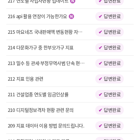
217
연도별 사업자현황 업데이트
답변완료
택
216
api 활용 연장이 가능한가요
답변완료
215
마요네즈 국내판매액 변동현황 자료 문의의 건
답변완료
214
다문화가구 중 한부모가구 지표
답변완료
213
밀수 등 관세·부정무역사범 단속 현황 자료 정보 추가 요청
답변완료
212
지표 인용 관련
답변완료
211
건설업종 연도별 임금인상률
답변완료
210
디지털정보격차 현황 관련 문의
답변완료
209
지표 데이터 이용 방법 문의드립니다.
답변완료