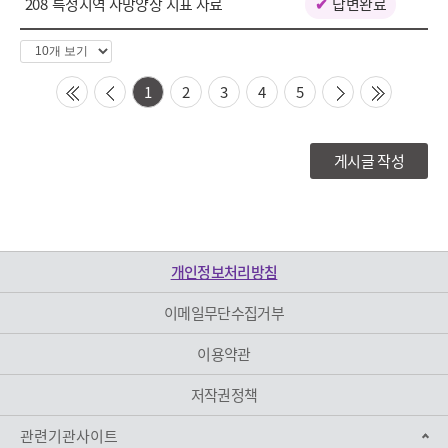
208
특정지역 사망양상 지표 자료
답변완료
페
이
1
2
3
4
5
징
first
prev
next
last
수
선
게시글 작성
택
개인정보처리방침
이메일무단수집거부
이용약관
저작권정책
관련기관사이트