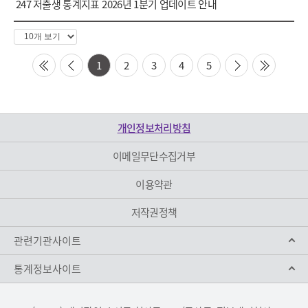
247
저출생 통계지표 2026년 1분기 업데이트 안내
페
이
1
2
3
4
5
징
first
prev
next
last
수
선
택
개인정보처리방침
이메일무단수집거부
이용약관
저작권정책
관련기관사이트
통계정보사이트