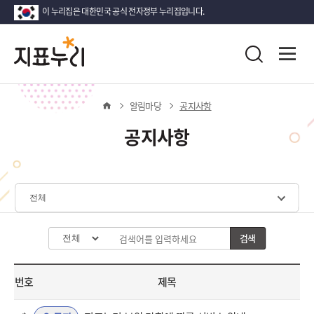
이 누리집은 대한민국 공식 전자정부 누리집입니다.
지
다
전
통
시
체
표
합
메
대
검
뉴
한
누
색
열
홈
알림마당
공지사항
민
기
국!
리
공지사항
새
로
운
국
민
체
의
계
나
선
검색
구
검
라
택
분
색
값
어
번호
제목
선
입
택
력