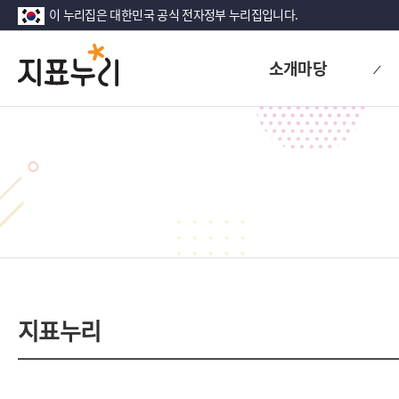
이 누리집은 대한민국 공식 전자정부 누리집입니다.
지
다
소개마당
시
표
대
한
누
민
리
국!
새
로
운
국
민
의
나
라
지표누리