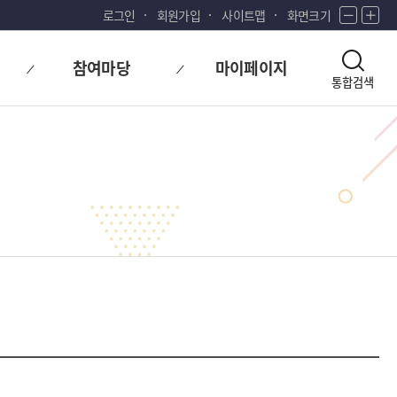
로그인
회원가입
사이트맵
화면크기
화
화
면
면
축
확
참여마당
마이페이지
소
대
통합검색